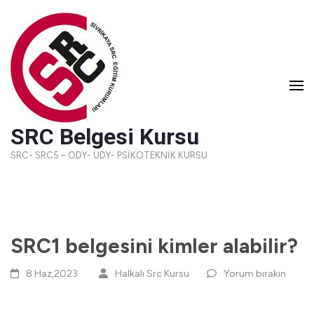
SRC Belgesi Kursu
SRC- SRC5 – ODY- ÜDY- PSİKOTEKNİK KURSU
SRC1 belgesini kimler alabilir?
8 Haz,2023
Halkalı Src Kursu
Yorum bırakın