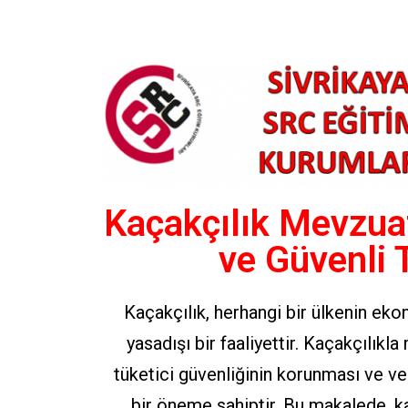
Kaçakçılık Mevzua
ve Güvenli 
Kaçakçılık, herhangi bir ülkenin ek
yasadışı bir faaliyettir. Kaçakçılıkl
tüketici güvenliğinin korunması ve ver
bir öneme sahiptir. Bu makalede, k