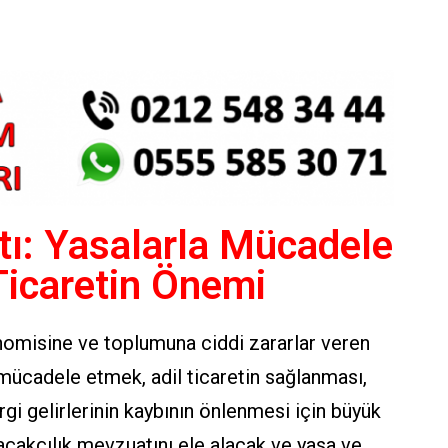
tı: Yasalarla Mücadele
Ticaretin Önemi
onomisine ve toplumuna ciddi zararlar veren
a mücadele etmek, adil ticaretin sağlanması,
gi gelirlerinin kaybının önlenmesi için büyük
açakçılık mevzuatını ele alacak ve yasa ve