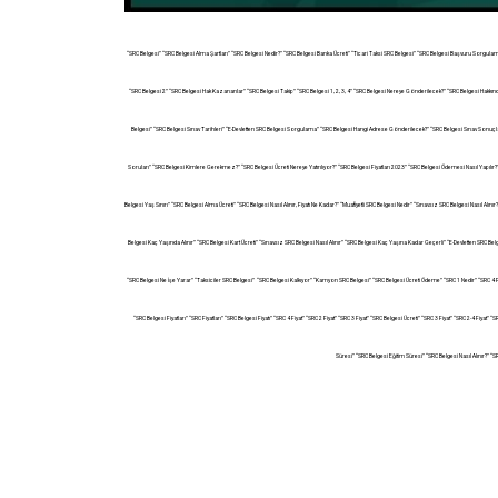
“SRC Belgesi” “SRC Belgesi Alma Şartları” “SRC Belgesi Nedir?” “SRC Belgesi Banka Ücreti” “Ticari Taksi SRC Belgesi” “SRC Belgesi Başvuru Sorgul
“SRC Belgesi 2” “SRC Belgesi Hak Kazananlar” “SRC Belgesi Takip” “SRC Belgesi 1, 2, 3, 4” “SRC Belgesi Nereye Gönderilecek?” “SRC Belgesi Hakkında B
Belgesi” “SRC Belgesi Sınav Tarihleri” “E-Devletten SRC Belgesi Sorgulama” “SRC Belgesi Hangi Adrese Gönderilecek?” “SRC Belgesi Sınav Sonuçlar
Soruları” “SRC Belgesi Kimlere Gerekmez?” “SRC Belgesi Ücreti Nereye Yatırılıyor?” “SRC Belgesi Fiyatları 2023” “SRC Belgesi Ödemesi Nasıl Yapılır?” 
Belgesi Yaş Sınırı” “SRC Belgesi Alma Ücreti” “SRC Belgesi Nasıl Alınır, Fiyatı Ne Kadar?” “Muafiyetli SRC Belgesi Nedir” “Sınavsız SRC Belgesi Nasıl 
Belgesi Kaç Yaşında Alınır” “SRC Belgesi Kart Ücreti” “Sınavsız SRC Belgesi Nasıl Alınır” “SRC Belgesi Kaç Yaşına Kadar Geçerli” “E-Devletten SRC B
“SRC Belgesi Ne İşe Yarar” “Taksiciler SRC Belgesi” “SRC Belgesi Kalkıyor” “Kamyon SRC Belgesi” “SRC Belgesi Ücreti Ödeme” “SRC 1 Nedir” “SRC 4 Fiyat” 
“SRC Belgesi Fiyatları” “SRC Fiyatları” “SRC Belgesi Fiyatı” “SRC 4 Fiyat” “SRC 2 Fiyat” “SRC 3 Fiyat” “SRC Belgesi Ücreti” “SRC 3 Fiyat” “SRC 2-4 Fiyat” “
Süresi” “SRC Belgesi Eğitim Süresi” “SRC Belgesi Nasıl Alınır?” 