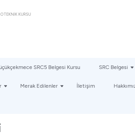
İKOTEKNİK KURSU
üçükçekmece SRC5 Belgesi Kursu
SRC Belgesi
r
Merak Edilenler
İletişim
Hakkımı
i