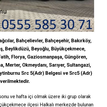
cılar, Bahçelievler, Bahçeşehir, Bakırköy,
aş, Beylikdüzü, Beyoğlu, Büyükçekmece,
 Fatih, Florya, Gaziosmanpaşa, Güngören,
aşa, Merter, Okmeydanı, Sarıyer, Sultangazi,
ytinburnu
Src 5(Adr) Belgesi ve Src5 (Adr)
 verilmektedir.
onu ve hafta içi olmak üzere iki grup olarak
Küçükçekmece ilçesi Halkalı merkezde bulunan