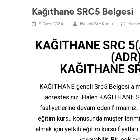
Kağıthane SRC5 Belgesi
9 Tem,2024
Halkalı Src Kursu
Yorum
KAĞITHANE SRC 5(
(ADR
KAĞITHANE SR
KAĞITHANE geneli Src5 Belgesi almak
adrestesiniz. Halen KAĞITHANE Src
faaliyetlerine devam eden firmamız,
eğitim kursu konusunda müşterilerimi
almak için yetkili eğitim kursu fiyatlar
yaşayabilir, Bir-çok av