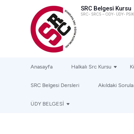
SRC Belgesi Kursu
SRC- SRC5 – ODY- ÜDY- PS
Anasayfa
Halkalı Src Kursu
K
SRC Belgesi Dersleri
Akıldaki Sorula
ÜDY BELGESİ