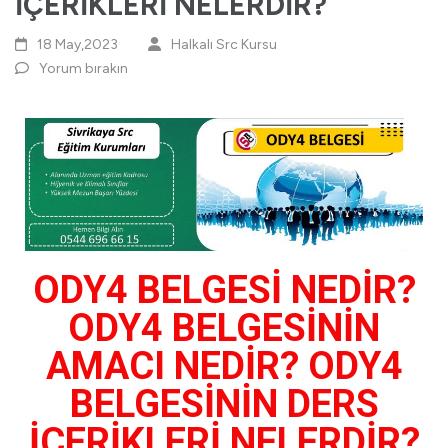
İÇERİKLERİ NELERDİR?
18 May,2023
Halkalı Src Kursu
Yorum bırakın
ODY4 BELGESİ NEDİR?
ODY4 BELGESİNİN
AMACI NEDİR? ODY4
BELGESİNİN DERS
İÇERİKLERİ NELERDİR?